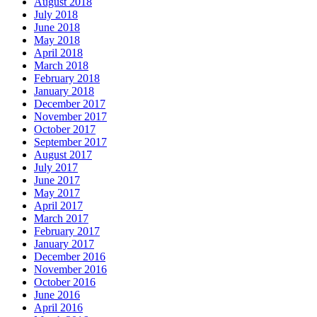
August 2018
July 2018
June 2018
May 2018
April 2018
March 2018
February 2018
January 2018
December 2017
November 2017
October 2017
September 2017
August 2017
July 2017
June 2017
May 2017
April 2017
March 2017
February 2017
January 2017
December 2016
November 2016
October 2016
June 2016
April 2016