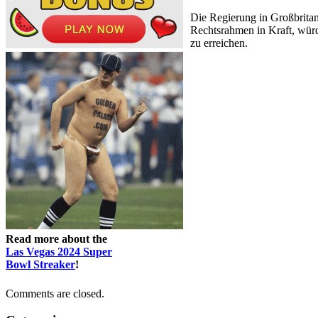
Die Regierung in Großbrita
Rechtsrahmen in Kraft, wür
zu erreichen.
Read more about the
Las Vegas 2024 Super
Bowl Streaker
!
Comments are closed.