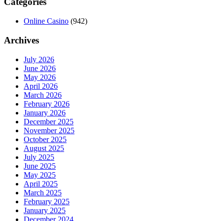
Categories
Online Casino
(942)
Archives
July 2026
June 2026
May 2026
April 2026
March 2026
February 2026
January 2026
December 2025
November 2025
October 2025
August 2025
July 2025
June 2025
May 2025
April 2025
March 2025
February 2025
January 2025
December 2024