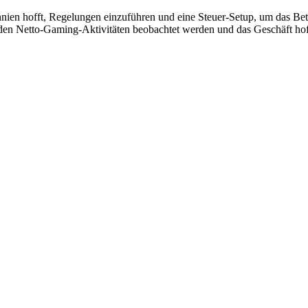
nnien hofft, Regelungen einzuführen und eine Steuer-Setup, um das Be
den Netto-Gaming-Aktivitäten beobachtet werden und das Geschäft ho