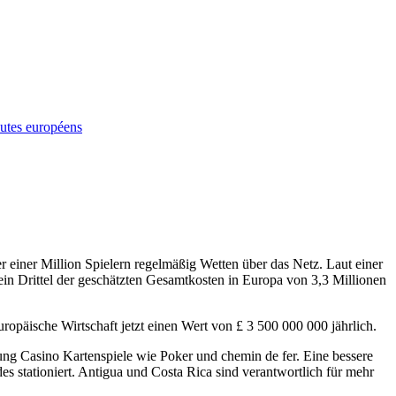
nautes européens
 einer Million Spielern regelmäßig Wetten über das Netz. Laut einer
in Drittel der geschätzten Gesamtkosten in Europa von 3,3 Millionen
ropäische Wirtschaft jetzt einen Wert von £ 3 500 000 000 jährlich.
ung Casino Kartenspiele wie Poker und chemin de fer. Eine bessere
es stationiert. Antigua und Costa Rica sind verantwortlich für mehr