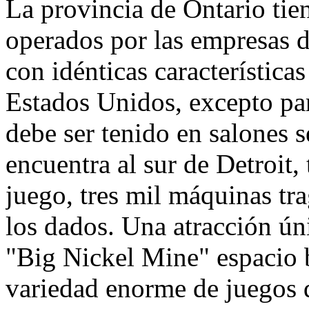
La provincia de Ontario tie
operados por las empresas 
con idénticas característica
Estados Unidos, excepto par
debe ser tenido en salones 
encuentra al sur de Detroit,
juego, tres mil máquinas tr
los dados. Una atracción ún
"Big Nickel Mine" espacio
variedad enorme de juegos 