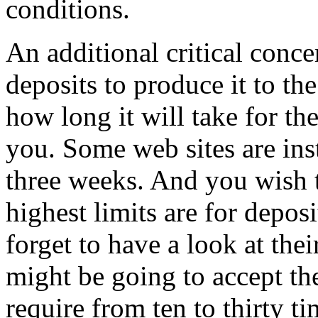
conditions.
An additional critical concer
deposits to produce it to t
how long it will take for t
you. Some web sites are ins
three weeks. And you wish
highest limits are for depo
forget to have a look at the
might be going to accept t
require from ten to thirty t