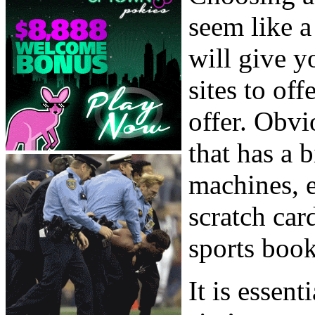
seem like a
will give 
sites to of
offer. Obv
that has a 
machines, e
scratch car
sports boo
It is essent