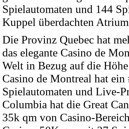
Spielautomaten und 144 Spi
Kuppel überdachten Atrium m
Die Provinz Quebec hat mehr
das elegante Casino de Mont
Welt in Bezug auf die Höh
Casino de Montreal hat ein 
Spielautomaten und Live-Pr
Columbia hat die Great Can
35k qm von Casino-Bereich 