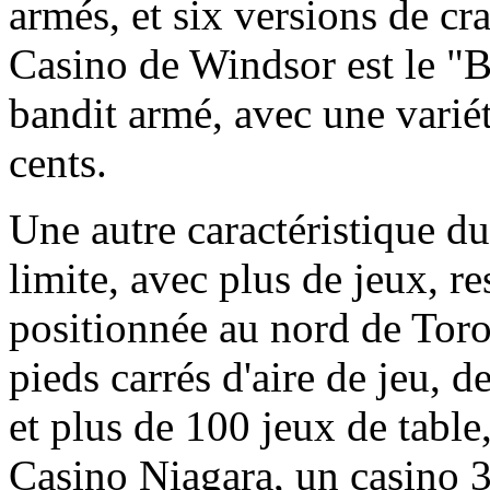
armés, et six versions de cr
Casino de Windsor est le "B
bandit armé, avec une varié
cents.
Une autre caractéristique du
limite, avec plus de jeux, r
positionnée au nord de Toro
pieds carrés d'aire de jeu, 
et plus de 100 jeux de table
Casino Niagara, un casino 