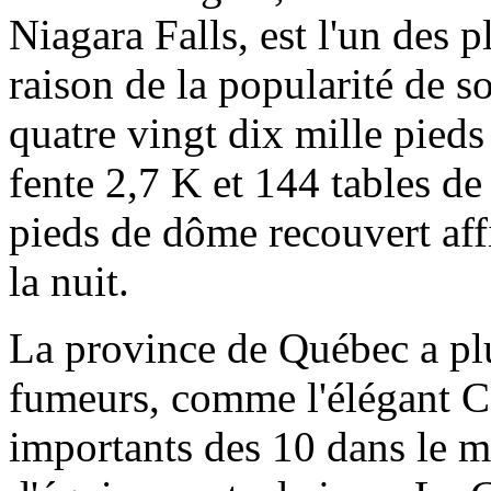
Niagara Falls, est l'un des p
raison de la popularité de s
quatre vingt dix mille pieds
fente 2,7 K et 144 tables de
pieds de dôme recouvert aff
la nuit.
La province de Québec a plu
fumeurs, comme l'élégant C
importants des 10 dans le m