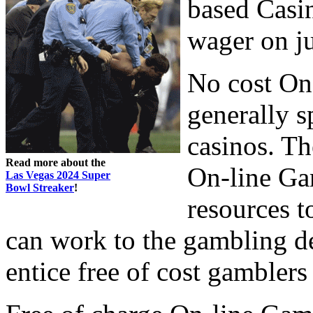
based Casin
wager on ju
No cost On
generally 
casinos. Th
Read more about the
On-line Ga
Las Vegas 2024 Super
Bowl Streaker
!
resources t
can work to the gambling de
entice free of cost gambler