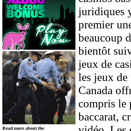
juridiques 
premier un
beaucoup d
bientôt sui
jeux de cas
les jeux de
Canada offr
compris le 
baccarat, c
vidéo. Les 
Read more about the