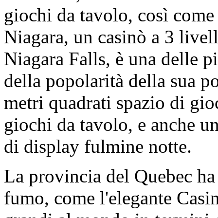
giochi da tavolo, così come
Niagara, un casinò a 3 livel
Niagara Falls, è una delle pi
della popolarità della sua p
metri quadrati spazio di gio
giochi da tavolo, e anche un
di display fulmine notte.
La provincia del Quebec ha d
fumo, come l'elegante Casin