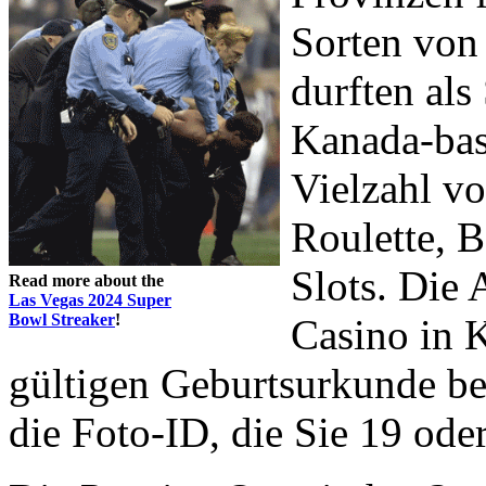
Sorten von
durften al
Kanada-basi
Vielzahl vo
Roulette, B
Slots. Die
Read more about the
Las Vegas 2024 Super
Bowl Streaker
!
Casino in 
gültigen Geburtsurkunde be
die Foto-ID, die Sie 19 ode