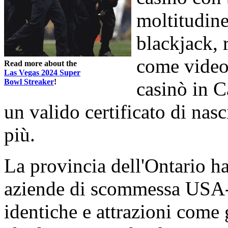
moltitudine
blackjack, r
come video 
Read more about the
Las Vegas 2024 Super
Bowl Streaker
!
casinò in 
un valido certificato di nas
più.
La provincia dell'Ontario ha
aziende di scommessa USA-b
identiche e attrazioni come g