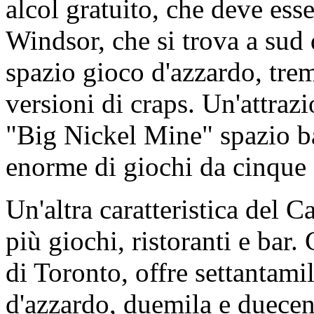
alcol gratuito, che deve ess
Windsor, che si trova a sud 
spazio gioco d'azzardo, trem
versioni di craps. Un'attraz
"Big Nickel Mine" spazio b
enorme di giochi da cinque 
Un'altra caratteristica del C
più giochi, ristoranti e bar
di Toronto, offre settantami
d'azzardo, duemila e duecent