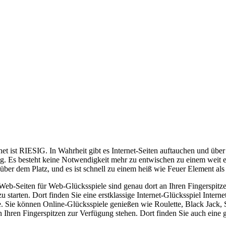
net ist RIESIG. In Wahrheit gibt es Internet-Seiten auftauchen und üb
g. Es besteht keine Notwendigkeit mehr zu entwischen zu einem weit en
 über dem Platz, und es ist schnell zu einem heiß wie Feuer Element als 
Web-Seiten für Web-Glücksspiele sind genau dort an Ihren Fingerspitze
zu starten. Dort finden Sie eine erstklassige Internet-Glücksspiel Int
. Sie können Online-Glücksspiele genießen wie Roulette, Black Jack, Sp
n Ihren Fingerspitzen zur Verfügung stehen. Dort finden Sie auch eine