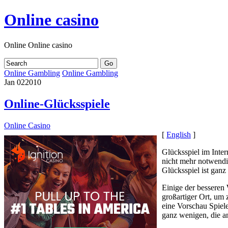
Online casino
Online Online casino
Online Gambling
Online Gambling
Jan
02
2010
Online-Glücksspiele
Online Casino
[
English
]
Glücksspiel im Inter
nicht mehr notwendi
Glücksspiel ist ganz
Einige der besseren 
großartiger Ort, um 
eine Vorschau Spiele
ganz wenigen, die a