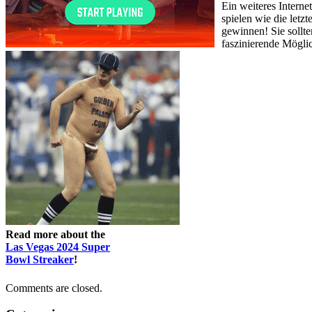
Ein weiteres Intern
spielen wie die letz
gewinnen! Sie sollte
faszinierende Mögli
Read more about the
Las Vegas 2024 Super
Bowl Streaker
!
Comments are closed.