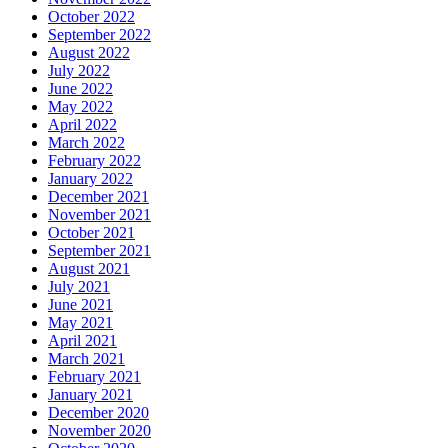
October 2022
September 2022
August 2022
July 2022
June 2022
May 2022
April 2022
March 2022
February 2022
January 2022
December 2021
November 2021
October 2021
September 2021
August 2021
July 2021
June 2021
May 2021
April 2021
March 2021
February 2021
January 2021
December 2020
November 2020