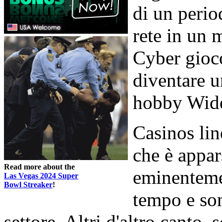
[
English
|
Italiano
]
L'aspetto i
degli anni 
di un perio
rete in un 
Cyber gioco
diventare 
hobby Wid