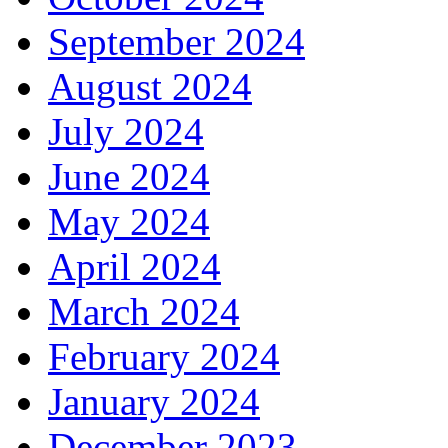
February 2025
January 2025
December 2024
November 2024
October 2024
September 2024
August 2024
July 2024
June 2024
May 2024