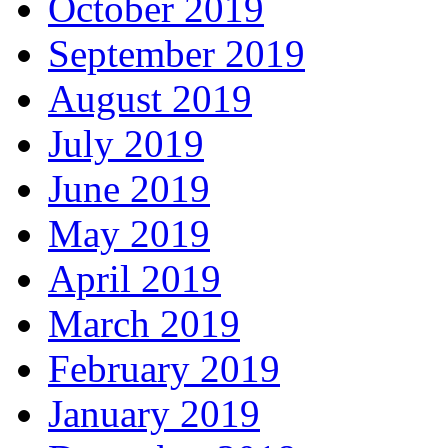
February 2020
January 2020
December 2019
November 2019
October 2019
September 2019
August 2019
July 2019
June 2019
May 2019