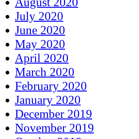
December 2020
November 2020
October 2020
September 2020
August 2020
July 2020
June 2020
May 2020
April 2020
March 2020