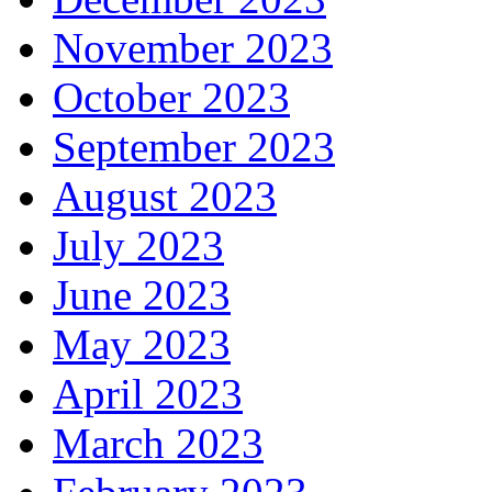
April 2024
March 2024
February 2024
January 2024
December 2023
November 2023
October 2023
September 2023
August 2023
July 2023