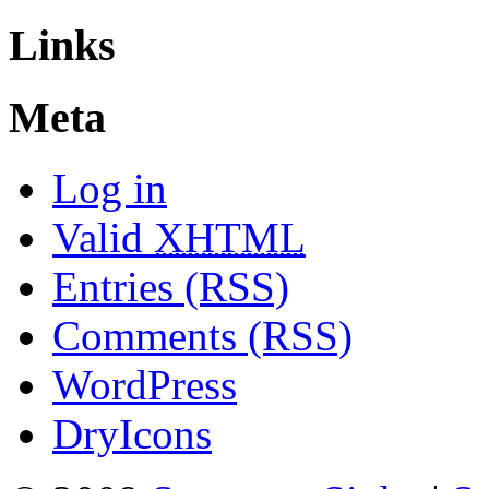
March 2009
December 2008
May 2008
August 2007
Links
Meta
Log in
Valid
XHTML