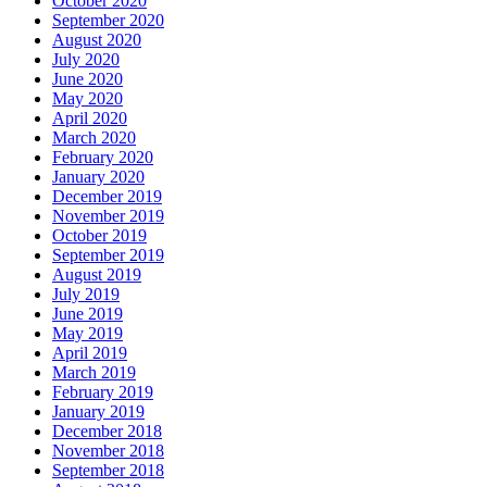
October 2020
September 2020
August 2020
July 2020
June 2020
May 2020
April 2020
March 2020
February 2020
January 2020
December 2019
November 2019
October 2019
September 2019
August 2019
July 2019
June 2019
May 2019
April 2019
March 2019
February 2019
January 2019
December 2018
November 2018
September 2018